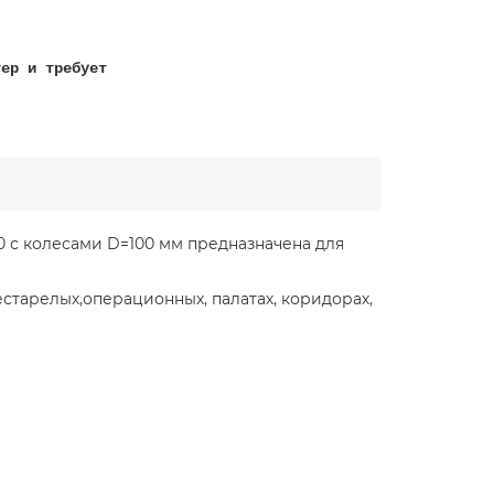
тер и требует
!
0 с колесами D=100 мм предназначена для
старелых,операционных, палатах, коридорах,