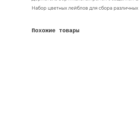
Набор цветных лейблов для сбора различных о
Похожие товары
TTS GREEN LINE Healthcare 1020 — професси
0R003620
74840.00 руб.
В корзину