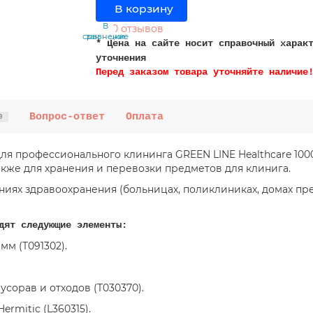
В корзину
В
В
0 отзывов
сравнение
закладки
* Цена на сайте носит справочный харак
уточнения
Перед заказом товара уточняйте наличие
Вопрос-ответ
Оплата
0
ля профессионального клининга GREEN LINE Healthcare 100
акже для хранения и перевозки предметов для клинига.
иях здравоохранения (больницах, поликлиниках, домах пре
дят следующие элементы:
мм (T091302).
сорав и отходов (T030370).
ermitic (L360315).