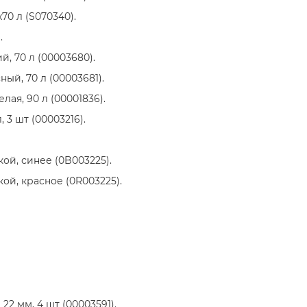
0 л (S070340).
.
 70 л (00003680).
й, 70 л (00003681).
ая, 90 л (00001836).
, 3 шт (00003216).
ой, синее (0B003225).
ой, красное (0R003225).
2 мм, 4 шт (00003591).