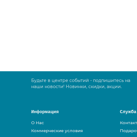
TTS NICK STAR Healtcare 2030 — тележка дл
00K06830
64975.00 руб.
В корзину
Будьте в центре событий - подпишитесь на
наши новости! Новинки, скидки, акции.
Информация
Служба
О Нас
Контак
Коммерческие условия
Подаро