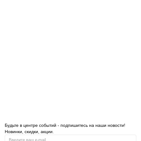
Тележка уборочная BRABIX, ведра 2х20 л, 2х11 л,
механический отжим, держатель для мешка, мешок, 2
поддона, 601501
601501
29300.00 руб.
В корзину
Будьте в центре событий - подпишитесь на наши новости!
Новинки, скидки, акции.