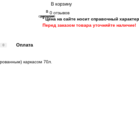
В корзину
В
В
0 отзывов
сравнение
закладки
* Цена на сайте носит справочный характер
Перед заказом товара уточняйте наличие!
Оплата
0
омированным) каркасом 70л.