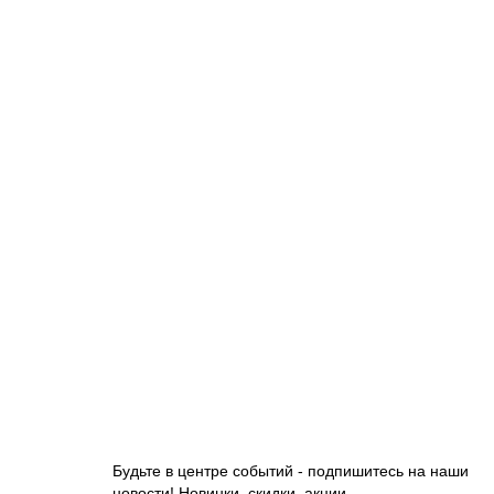
1003052
10150.00 руб.
В корзину
Тележка для сбора мусора ACG 2*120 литров
33069.00 руб.
В корзину
Будьте в центре событий - подпишитесь на наши
новости! Новинки, скидки, акции.