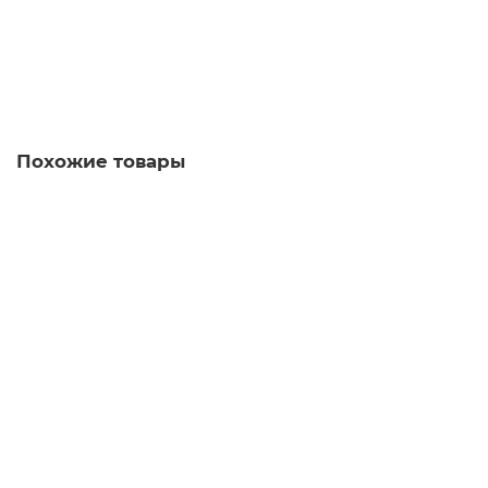
1043.00 руб.
В корзину
Похожие товары
Телескопическая штанга 4 м в три сложения, Н1806
1548.00 руб.
В корзину