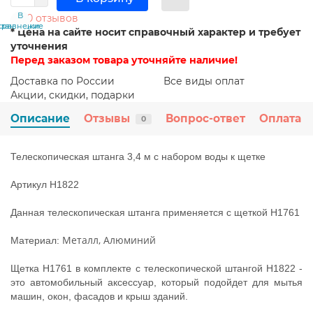
В
В
0 отзывов
сравнение
закладки
* Цена на сайте носит справочный характер и требует
уточнения
Перед заказом товара уточняйте наличие!
Доставка по России
Все виды оплат
Акции, скидки, подарки
Описание
Отзывы
Вопрос-ответ
Оплата
0
Телескопическая штанга 3,4 м с набором воды к щетке
Артикул
H1822
Данная телескопическая штанга применяется с щеткой
H1761
Металл, Алюминий
Материал:
Щетка
H1761
в комплекте с телескопической штангой H1822 -
это автомобильный аксессуар, который подойдет для мытья
машин, окон, фасадов и крыш зданий.