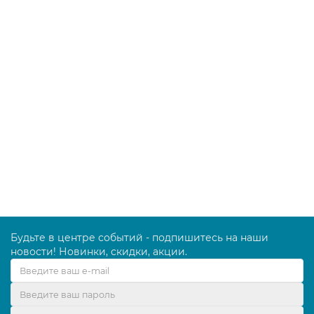
Сушилка для рук SONNEN HD-988, 850 Вт,
пластиковый корпус, белая, 604189
1796.00 руб.
В корзину
Будьте в центре событий - подпишитесь на наши
новости! Новинки, скидки, акции.