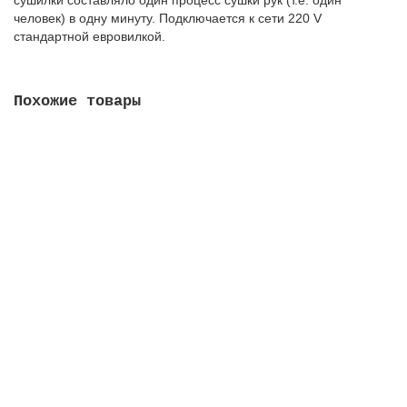
человек) в одну минуту. Подключается к сети 220 V
стандартной евровилкой.
Похожие товары
Сушилка для рук SONNEN HD-688, 2000 Вт,
пластиковый корпус, белая, 604192
4155.00 руб.
В корзину