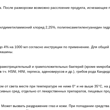
а. После разморозки возможно расслоение продукта, исчезающее 
лдиметиламмоний хлорид 2,25%, полигексаметиленгуанидин гидро
 до 4% на 1000 мл согласно инструкции по применению. Для общей 
 машины.
амотрицательный и грамположительных бактерий (кроме микробакт
 в т.ч. HSNI, HINI, герпеса, аденовирусов и др.), грибов рода Кан
 от света месте при температуре не ниже 0° и не выше 35°С, на 
ивных сред, отдельно от лекарственных препаратов, пищевых прод
. Может вызвать раздражение глаз и кожи. При попадании средства