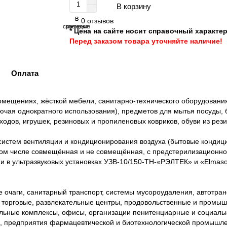
В корзину
В
В
0 отзывов
сравнение
закладки
* Цена на сайте носит справочный характер
Перед заказом товара уточняйте наличие!
Оплата
мещениях, жёсткой мебели, санитарно-технического оборудования
ючая однократного использования), предметов для мытья посуды, 
ходов, игрушек, резиновых и пропиленовых ковриков, обуви из ре
истем вентиляции и кондиционирования воздуха (бытовые кондици
ом числе совмещённая и не совмещённая, с предстерилизационно
 в ультразвуковых установках УЗВ-10/150-ТН-«РЭЛТЕК» и «Elmaso
 очаги, санитарный транспорт, системы мусороудаления, автотран
торговые, развлекательные центры, продовольственные и промышл
ельные комплексы, офисы, организации пенитенциарные и социаль
ы, предприятия фармацевтической и биотехнологической промышле