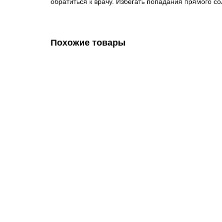
обратиться к врачу. Избегать попадания прямого со
Похожие товары
Средство дезинфицирующее "DESO" NEW!!!
125180
3347.00 руб.
В корзину
Средство для чистки и дезинфекции "Deso" (С10)