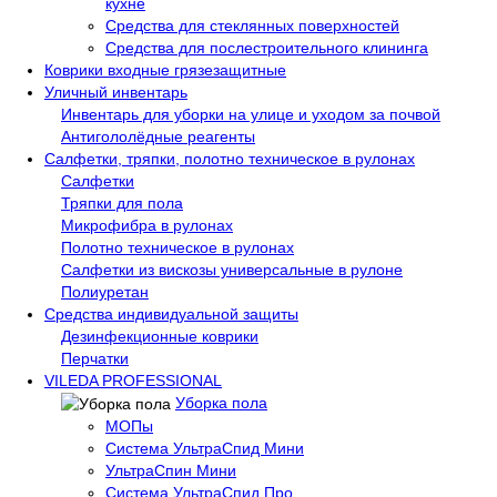
кухне
Средства для стеклянных поверхностей
Средства для послестроительного клининга
Коврики входные грязезащитные
Уличный инвентарь
Инвентарь для уборки на улице и уходом за почвой
Антигололёдные реагенты
Салфетки, тряпки, полотно техническое в рулонах
Салфетки
Тряпки для пола
Микрофибра в рулонах
Полотно техническое в рулонах
Салфетки из вискозы универсальные в рулоне
Полиуретан
Средства индивидуальной защиты
Дезинфекционные коврики
Перчатки
VILEDA PROFESSIONAL
Уборка пола
МОПы
Система УльтраСпид Мини
УльтраСпин Мини
Система УльтраСпид Про