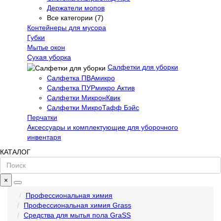
Держатели мопов
Все категории (7)
Контейнеры для мусора
Губки
Мытье окон
Сухая уборка
Салфетки для уборки
Салфетка ПВАмикро
Салфетка ПУРмикро Актив
Салфетки МикронКвик
Салфетки МикроТафф Бэйс
Перчатки
Аксессуары и комплектующие для уборочного
инвентаря
КАТАЛОГ
×
Профессиональная химия
Профессиональная химия Grass
Средства для мытья пола GraSS