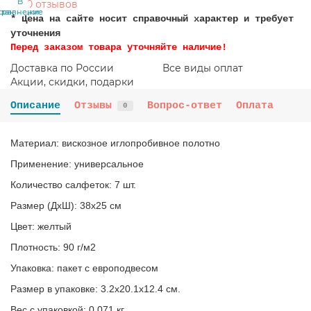
В
В
0 отзывов
сравнение
закладки
* Цена на сайте носит справочный характер и требует
уточнения
Перед заказом товара уточняйте наличие!
Доставка по России
Все виды оплат
Акции, скидки, подарки
Описание
Отзывы
Вопрос-ответ
Оплата
0
Материал: вискозное иглопробивное полотно
Применение: универсальное
Количество салфеток: 7 шт.
Размер (ДхШ): 38х25 см
Цвет: желтый
Плотность: 90 г/м2
Упаковка: пакет с европодвесом
Размер в упаковке: 3.2x20.1x12.4 см.
Вес с упаковкой: 0.071 кг.