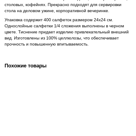
столовых, кофейнях. Прекрасно подходят для сервировки
стола на деловом ужине, корпоративной вечеринке.
Упаковка содержит 400 салфеток размером 24х24 см.
Однослойные салфетки 1/4 сложения выполнены в черном
цвете. Тиснение придает изделию привлекательный внешний
вид. Изготовлены из 100% целлюлозы, что обеспечивает
прочность и повышенную впитываемость.
Похожие товары
Салфетки бумажные 100 шт., 24х24 см, LAIMA/ЛАЙМА,
жёлтые (пастельный цвет), 100% целлюлоза, 126908
41.00 руб.