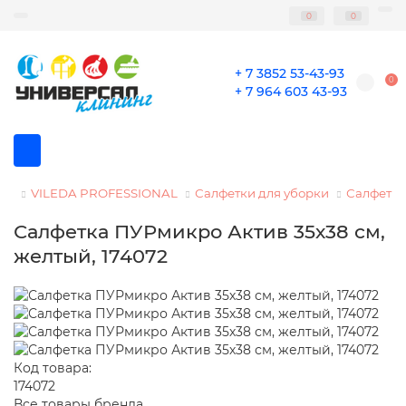
0
0
+ 7 3852 53-43-93
0
+ 7 964 603 43-93
VILEDA PROFESSIONAL
Салфетки для уборки
Салфетка
Салфетка ПУРмикро Актив 35х38 см,
желтый, 174072
Код товара:
174072
Все товары бренда