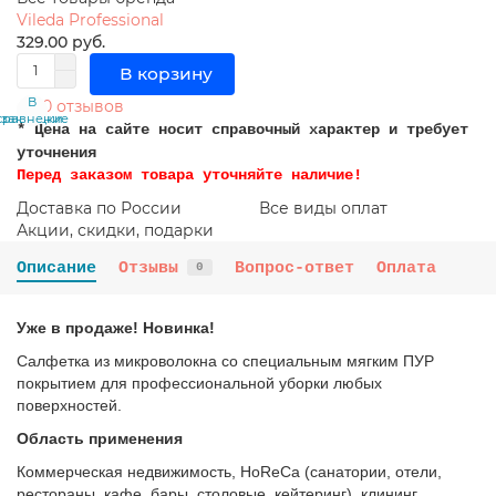
Vileda Professional
329.00 руб.
В корзину
В
В
0 отзывов
сравнение
закладки
* Цена на сайте носит справочный характер и требует
уточнения
Перед заказом товара уточняйте наличие!
Доставка по России
Все виды оплат
Акции, скидки, подарки
Описание
Отзывы
Вопрос-ответ
Оплата
0
Уже в продаже! Новинка!
Салфетка из микроволокна со специальным мягким ПУР
покрытием для профессиональной уборки любых
поверхностей.
Область применения
Коммерческая недвижимость, HoReCa (санатории, отели,
рестораны, кафе, бары, столовые, кейтеринг), клининг,