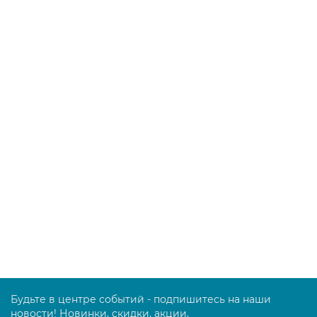
Салфетка МикронКвик, 40х38 см, зеленая, 170637
579.00 руб.
В корзину
Салфетка МикронКвик, 40х38 см, желтая, 170638
579.00 руб.
В корзину
Будьте в центре событий - подпишитесь на наши
новости! Новинки, скидки, акции.