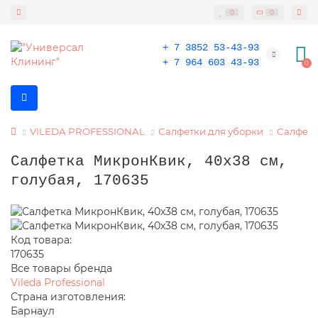
0
0
+ 7 3852 53-43-93
+ 7 964 603 43-93
0
VILEDA PROFESSIONAL
Салфетки для уборки
Салфет
Салфетка МикронКвик, 40х38 см,
голубая, 170635
Код товара:
170635
Все товары бренда
Vileda Professional
Страна изготовления:
Барнаул