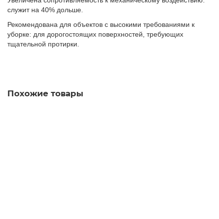
Увеличена сопротивляемость к механическому воздействию:
служит на 40% дольше.
Рекомендована для объектов с высокими требованиями к
уборке: для дорогостоящих поверхностей, требующих
тщательной протирки.
Похожие товары
Салфетка МикронКвик, 40х38 см, красная, 170636
579.00 руб.
В корзину