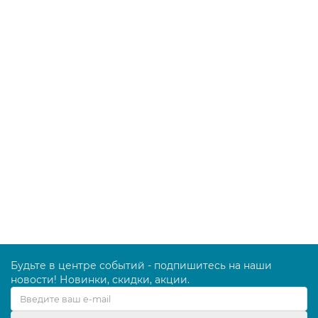
В корзину
Полотенце ВАФЕЛЬНОЕ отбеленное, 42х80 см,
плотность 240 г/м2, европодвес, ЛАЙМА, 604764
106.00 руб.
В корзину
Будьте в центре событий - подпишитесь на наши
новости! Новинки, скидки, акции.