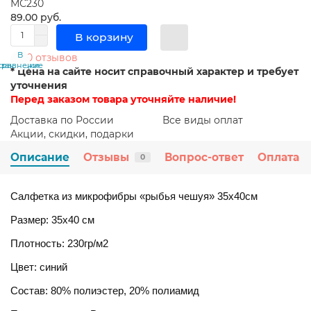
МС230
89.00 руб.
В корзину
В
В
0 отзывов
сравнение
закладки
* Цена на сайте носит справочный характер и требует
уточнения
Перед заказом товара уточняйте наличие!
Доставка по России
Все виды оплат
Акции, скидки, подарки
Описание
Отзывы
Вопрос-ответ
Оплата
0
Салфетка из микрофибры «рыбья чешуя» 35х40см
Размер: 35х40 см
Плотность: 230гр/м2
Цвет: синий
Состав: 80% полиэстер, 20% полиамид