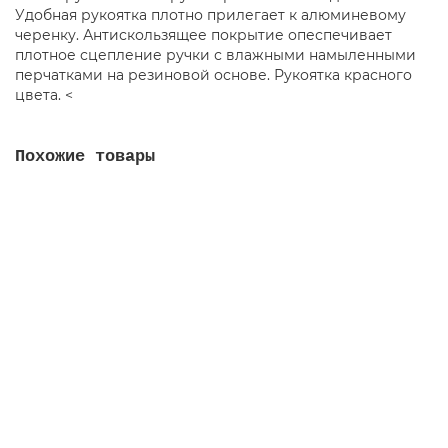
Удобная рукоятка плотно прилегает к алюминевому
черенку. Антискользящее покрытие опеспечивает
плотное сцепление ручки с влажными намыленными
перчатками на резиновой основе. Рукоятка красного
цвета. <
Похожие товары
Рукоятка алюминиевая телескопическая с желтым
колпачком, 97-184 см
0G001044
1864.00 руб.
В корзину