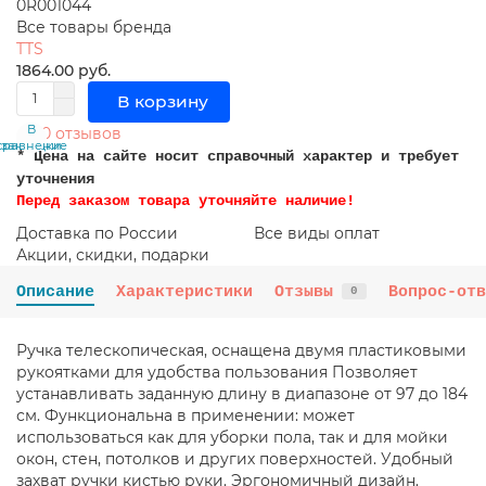
0R001044
Все товары бренда
TTS
1864.00 руб.
В корзину
В
В
0 отзывов
сравнение
закладки
* Цена на сайте носит справочный характер и требует
уточнения
Перед заказом товара уточняйте наличие!
Доставка по России
Все виды оплат
Акции, скидки, подарки
Описание
Характеристики
Отзывы
Вопрос-отв
0
Ручка телескопическая, оснащена двумя пластиковыми
рукоятками для удобства пользования Позволяет
устанавливать заданную длину в диапазоне от 97 до 184
см. Функциональна в применении: может
использоваться как для уборки пола, так и для мойки
окон, стен, потолков и других поверхностей. Удобный
захват ручки кистью руки. Эргономичный дизайн.