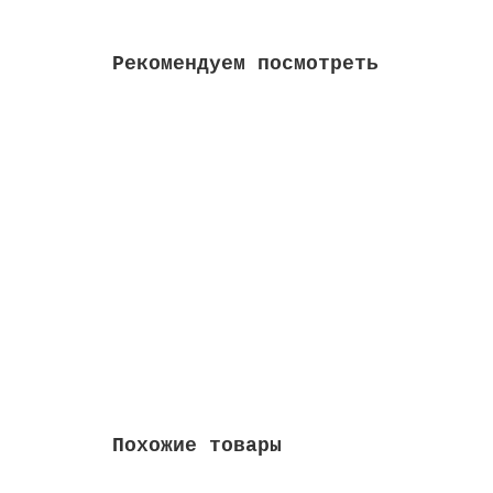
Рекомендуем посмотреть
Диспенсер для бумажных листовых полотенец
1306.00 руб.
В корзину
Похожие товары