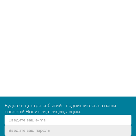
Освежитель воздуха аэрозольный, 300 мл, МЕЛОДИЯ
"АЛЬПИЙСКАЯ СВЕЖЕСТЬ", Россия (605343)
99.00 руб.
В корзину
Будьте в центре событий - подпишитесь на наши
новости! Новинки, скидки, акции.