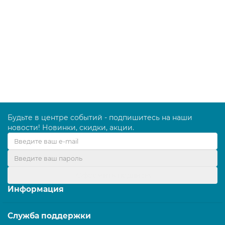
Оригинальный одноразовый синтетический мешок
пылесборник для пылесосов BOSCH GAS 1200 L - 5 шт
1950.00 руб.
В корзину
Будьте в центре событий - подпишитесь на наши
новости! Новинки, скидки, акции.
Оформить подписку
Информация
Служба поддержки