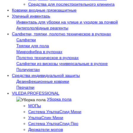
Средства для послестроительного клининга
Коврики входные грязезащитные
Уличный инвентарь
Инвентарь для уборки на улице и уходом за почвой
Антигололёдные реагенты
Салфетки, тряпки, полотно техническое в рулонах
Салфетки
Тряпки для пола
Микрофибра в рулонах
Полотно техническое в рулонах
Салфетки из вискозы универсальные в рулоне
Полиуретан
Средства индивидуальной защиты
Дезинфекционные коврики
Перчатки
VILEDA PROFESSIONAL
Уборка пола
МОПы
Система УльтраСпид Мини
УльтраСпин Мини
Система УльтраСпид Про
Держатели мопов