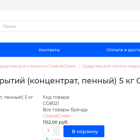
Контакты
Оплата и дост
средства для клининга Clean&Green
Средства для чистки ковр
ытий (концентрат, пенный) 5 кг 
Код товара:
CG8021
Все товары бренда
Clean&Green
1152.00 руб.
В корзину
В
В