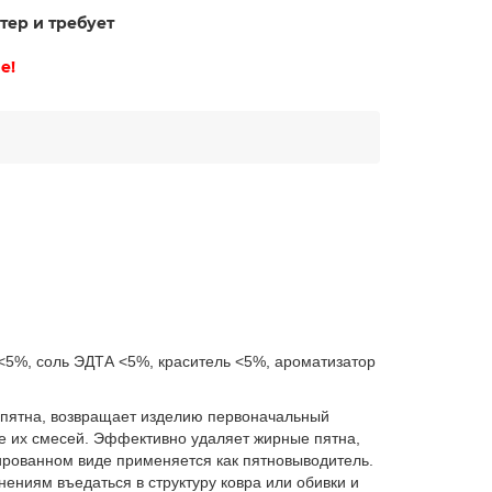
тер и требует
е!
<5%, соль ЭДТА <5%, краситель <5%, ароматизатор
 пятна, возвращает изделию первоначальный
же их смесей. Эффективно удаляет жирные пятна,
трированном виде применяется как пятновыводитель.
нениям въедаться в структуру ковра или обивки и