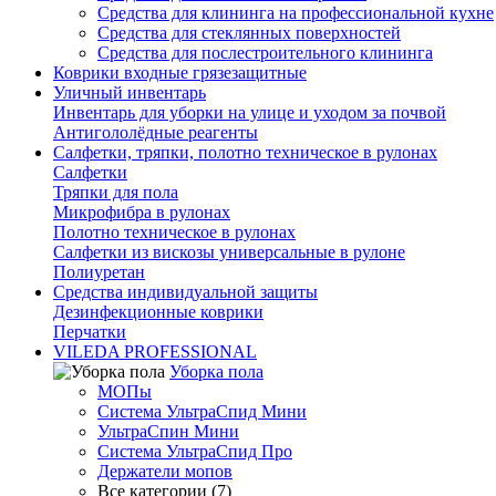
Средства для клининга на профессиональной кухне
Средства для стеклянных поверхностей
Средства для послестроительного клининга
Коврики входные грязезащитные
Уличный инвентарь
Инвентарь для уборки на улице и уходом за почвой
Антигололёдные реагенты
Салфетки, тряпки, полотно техническое в рулонах
Салфетки
Тряпки для пола
Микрофибра в рулонах
Полотно техническое в рулонах
Салфетки из вискозы универсальные в рулоне
Полиуретан
Средства индивидуальной защиты
Дезинфекционные коврики
Перчатки
VILEDA PROFESSIONAL
Уборка пола
МОПы
Система УльтраСпид Мини
УльтраСпин Мини
Система УльтраСпид Про
Держатели мопов
Все категории (7)