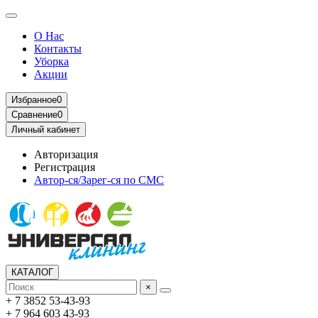
О Нас
Контакты
Уборка
Акции
Избранное
0
Сравнение
0
Личный кабинет
Авторизация
Регистрация
Автор-ся/Зарег-ся по СМС
КАТАЛОГ
×
+ 7 3852 53-43-93
+ 7 964 603 43-93