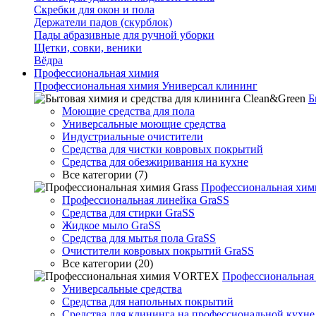
Скребки для окон и пола
Держатели падов (скурблок)
Пады абразивные для ручной уборки
Щетки, совки, веники
Вёдра
Профессиональная химия
Профессиональная химия Универсал клининг
Б
Моющие средства для пола
Универсальные моющие средства
Индустриальные очистители
Средства для чистки ковровых покрытий
Средства для обезжиривания на кухне
Все категории (7)
Профессиональная хими
Профессиональная линейка GraSS
Средства для стирки GraSS
Жидкое мыло GraSS
Средства для мытья пола GraSS
Очистители ковровых покрытий GraSS
Все категории (20)
Профессиональна
Универсальные средства
Средства для напольных покрытий
Средства для клининга на профессиональной кухне