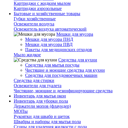
Картриджи с жидким мылом
Картриджи аэрозольные
Бытовые и хозяйственные товары
Губки хозяйственные
Освежители воздуха
Освежитель воздуха автоматический
Мешки для мусора
Мешки для мусора ПНД
Мешки для мусора ПВД
Пакеты для медицинских отходов
Мыло жидкое
Средства для кухни
Средства для мытья посуды
Чистящие и моющие средства для кухни
Средства для посудомоечных машин
Средства для стирки
Освежители для туалета
Чистящие, моющие и дезинфицирующие средства
Инвентарь для мытья окон
Инвентарь для уборки пола
Держатели мопов (флаундер)
МОПы
Рукоятки для швабр и щеток
Швабры и наборы для мытья пола
Сгоны для удаления жидкости с пола