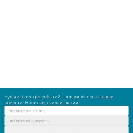
В корзину
Телескопическая штанга 2,4 м в два сложения, H1802
750.00 руб.
В корзину
Будьте в центре событий - подпишитесь на наши
новости! Новинки, скидки, акции.
Оформить подписку