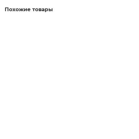
Похожие товары
Стяжка для удаления жидкости со стекол 35 см,
Турция (PXP 513)
1820.00 руб.
В корзину
Стяжка для удаления жидкости со стекол 35 см,
Турция (PCP516)
1020.00 руб.