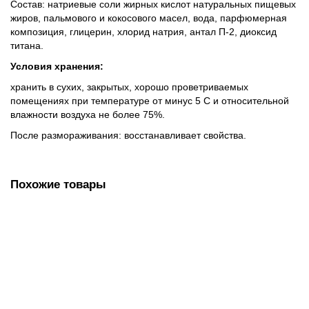
Состав: натриевые соли жирных кислот натуральных пищевых
жиров, пальмового и кокосового масел, вода, парфюмерная
композиция, глицерин, хлорид натрия, антал П-2, диоксид
титана.
Условия хранения:
хранить в сухих, закрытых, хорошо проветриваемых
помещениях при температуре от минус 5 С и относительной
влажности воздуха не более 75%.
После размораживания: восстанавливает свойства.
Похожие товары
Чистящее средство 400 г, ЧИСТИН "Лимонный всплеск",
порошок, 601980
81.00 руб.