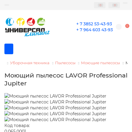
0
0
+ 7 3852 53-43-93
0
+ 7 964 603 43-93
Уборочная техника
Пылесосы
Моющие пылесосы
Мо
Моющий пылесос LAVOR Professional
Jupiter
Код товара:
0.065.0001