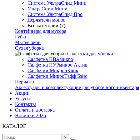
Система УльтраСпид Мини
УльтраСпин Мини
Система УльтраСпид Про
Держатели мопов
Все категории (7)
Контейнеры для мусора
Губки
Мытье окон
Сухая уборка
Салфетки для уборки
Салфетка ПВАмикро
Салфетка ПУРмикро Актив
Салфетки МикронКвик
Салфетки МикроТафф Бэйс
Перчатки
Аксессуары и комплектующие для уборочного инвентаря
Акции
Услуги
Контакты
Оплата и доставка
Новинки 2025
КАТАЛОГ
×