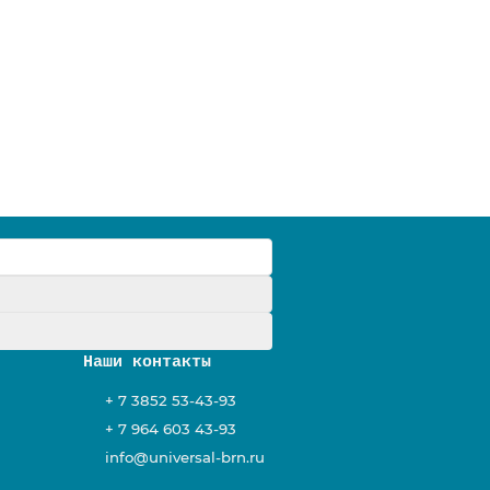
у
Наши контакты
+ 7 3852 53-43-93
+ 7 964 603 43-93
info@universal-brn.ru