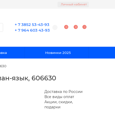
Личный кабинет
+ 7 3852 53-43-93
0
0
0
+ 7 964 603 43-93
авка
Новинки 2025
6630
ман-язык, 606630
Доставка по России
Все виды оплат
Акции, скидки,
подарки