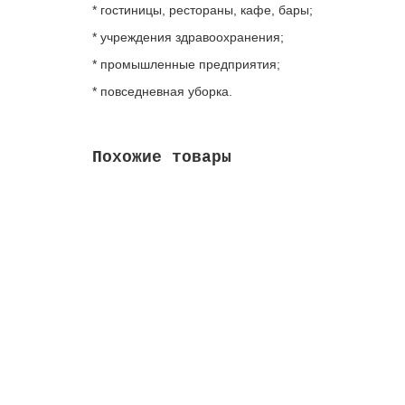
* гостиницы, рестораны, кафе, бары;
* учреждения здравоохранения;
* промышленные предприятия;
* повседневная уборка.
Похожие товары
Моп ТриоПлюс КомбиСпид Про 50 см, Vileda 
789.00 руб.
В корзину