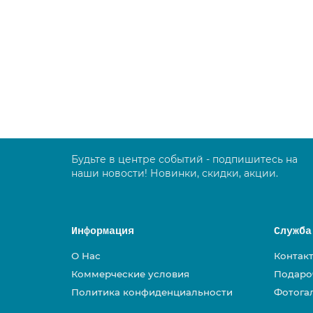
Моп плоский из белой микрофибры 60 см, дл
385.00 руб.
В корзину
Будьте в центре событий - подпишитесь на
наши новости! Новинки, скидки, акции.
Информация
Служба
О Нас
Контак
Коммерческие условия
Подаро
Политика конфиденциальности
Фотога