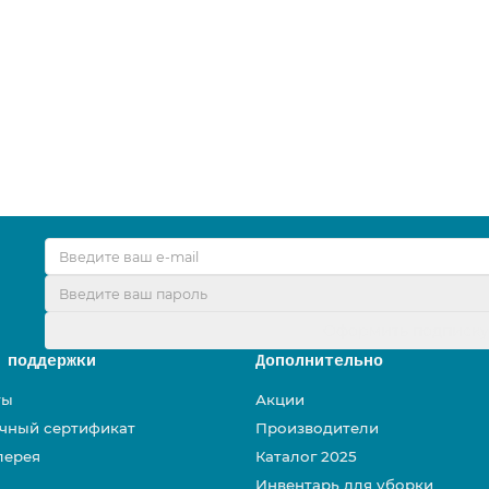
я металлической рамки, уши/карманы, 1013648
Оформить подписк
 поддержки
Дополнительно
ты
Акции
чный сертификат
Производители
лерея
Каталог 2025
Инвентарь для уборки