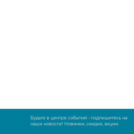
В корзину
Моп «Кентукки» без прошивки, вискоза-цел
00001714
0.00 руб.
В корзину
Будьте в центре событий - подпишитесь на
наши новости! Новинки, скидки, акции.