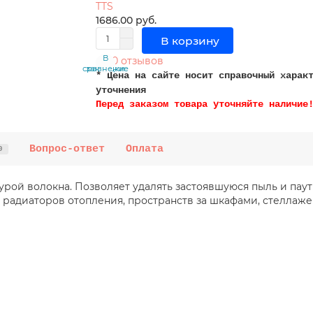
TTS
1686.00 руб.
В корзину
В
В
0 отзывов
сравнение
закладки
* Цена на сайте носит справочный харак
уточнения
Перед заказом товара уточняйте наличие
Вопрос-ответ
Оплата
0
урой волокна. Позволяет удалять застоявшуюся пыль и паут
радиаторов отопления, пространств за шкафами, стеллаже