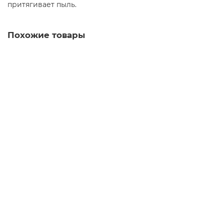
притягивает пыль.
Похожие товары
Салфетки для протирки MULTI-T, красные, 5 шт
TCH101010
1314.00 руб.
В корзину
Моп с карманами, полиэстер-хлопок, 40х13 см
00000447