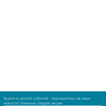
00001859
0.00 руб.
В корзину
Рамка для мопов Wet System с держателями, 40 см
00000868
3286.00 руб.
В корзину
Будьте в центре событий - подпишитесь на наши
новости! Новинки, скидки, акции.