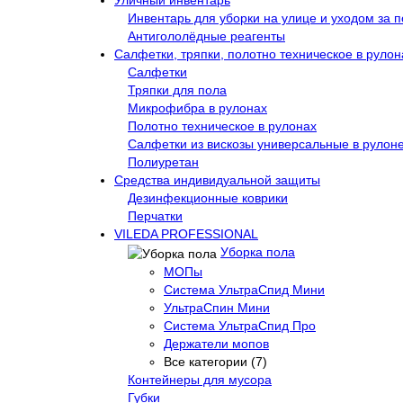
Уличный инвентарь
Инвентарь для уборки на улице и уходом за 
Антигололёдные реагенты
Салфетки, тряпки, полотно техническое в рулон
Салфетки
Тряпки для пола
Микрофибра в рулонах
Полотно техническое в рулонах
Салфетки из вискозы универсальные в рулон
Полиуретан
Средства индивидуальной защиты
Дезинфекционные коврики
Перчатки
VILEDA PROFESSIONAL
Уборка пола
МОПы
Система УльтраСпид Мини
УльтраСпин Мини
Система УльтраСпид Про
Держатели мопов
Все категории (7)
Контейнеры для мусора
Губки