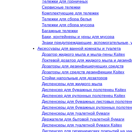
Тележки для горничных
Сервисные тележки
Комплектующие для тележек
Тележки для сбора белья
Тележки для сбора мусора
Багажные тележки
Баки, контейнеры и урны для мусора
Знаки предупреждающие, вспомогательные, 
Аксессуары для ванной комнаты и туалета
Дозатор жидкого мыла и мыла-пены Ksitex
Локтевой дозатор для жидкого мыла и дезинф
Дозаторы для дезинфицирующих средств
Дозаторы для средств дезинфекции Ksitex
Стойки напольные для дозаторов
Диспенсеры для жидкого мыла
Диспенсер для бумажных полотенец Ksitex
Диспенсер для рулонных полотенец Ksitex
Диспенсеры для бумажных листовых полотен
Диспенсеры для бумажных рулонных полоте
Диспенсеры для туалетной бумаги
Держатели для бытовой туалетной бумаги
Диспенсеры для туалетной бумаги Ksitex
Диспенсер для гигиенических покрытий на ун