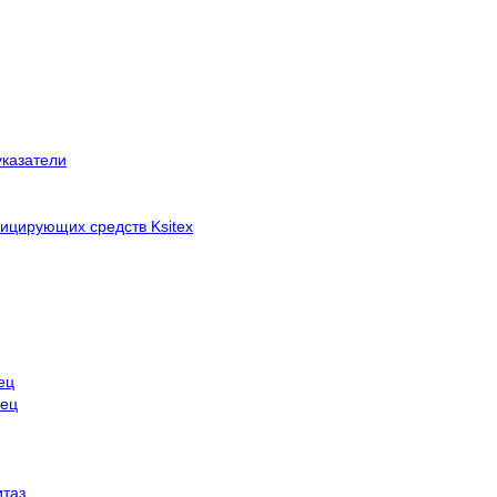
указатели
ицирующих средств Ksitex
ец
нец
итаз