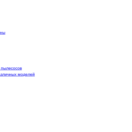
ины
 пылесосов
азличных моделей