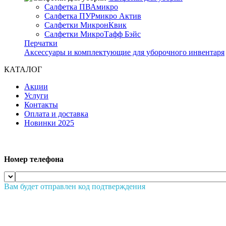
Салфетка ПВАмикро
Салфетка ПУРмикро Актив
Салфетки МикронКвик
Салфетки МикроТафф Бэйс
Перчатки
Аксессуары и комплектующие для уборочного инвентаря
КАТАЛОГ
Акции
Услуги
Контакты
Оплата и доставка
Новинки 2025
Номер телефона
Вам будет отправлен код подтверждения