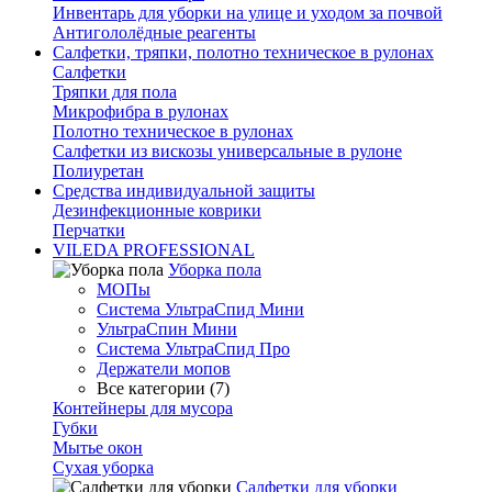
Инвентарь для уборки на улице и уходом за почвой
Антигололёдные реагенты
Салфетки, тряпки, полотно техническое в рулонах
Салфетки
Тряпки для пола
Микрофибра в рулонах
Полотно техническое в рулонах
Салфетки из вискозы универсальные в рулоне
Полиуретан
Средства индивидуальной защиты
Дезинфекционные коврики
Перчатки
VILEDA PROFESSIONAL
Уборка пола
МОПы
Система УльтраСпид Мини
УльтраСпин Мини
Система УльтраСпид Про
Держатели мопов
Все категории (7)
Контейнеры для мусора
Губки
Мытье окон
Сухая уборка
Салфетки для уборки