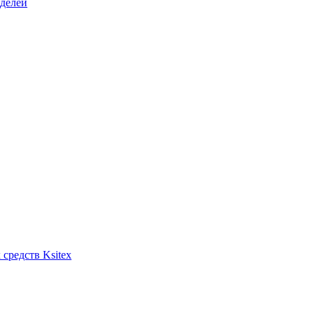
делей
средств Ksitex