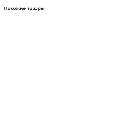
Похожие товары
TTS DERBY — мусорный контейнер с педалью, серый,
17 л
00005486
2790.00 руб.
В корзину
TTS MODULAR 130 — хромированная тележка для