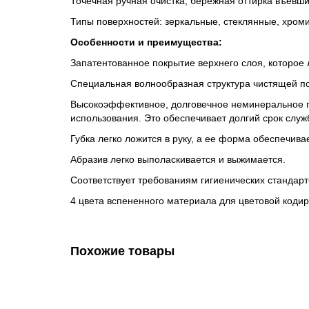
Точечная ручная очистка, бережная оттирка въевши
Типы поверхностей: зеркальные, стеклянные, хром
Особенности и преимущества:
Запатентованное покрытие верхнего слоя, которое 
Специальная волнообразная структура чистящей пов
Высокоэффективное, долговечное неминеральное по
использования. Это обеспечивает долгий срок служ
Губка легко ложится в руку, а ее форма обеспечив
Абразив легко выполаскивается и выжимается.
Соответствует требованиям гигиенических станда
4 цвета вспененного материала для цветовой кодир
Похожие товары