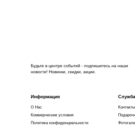
Губка ПурАктив 14х6,3х4,5 см, синий, 123118
189.00 руб.
В корзину
Будьте в центре событий - подпишитесь на наши
новости! Новинки, скидки, акции.
Информация
Служба
О Нас
Контакты
Коммерческие условия
Подароч
Политика конфиденциальности
Фотогал