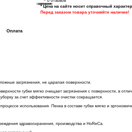
0 отзывов
сравнение
закладки
* Цена на сайте носит справочный характер
Перед заказом товара уточняйте наличие!
Оплата
сложные загрязнения, не царапая поверхности.
ерхности губки мягко очищает загрязнения с поверхности, в отличи
 уборку за счет эффективности очистки сокращается.
процессе использования. Пенка в составе губки мягко и эргономичн
реждения здравоохранения, производства и HoReCa.