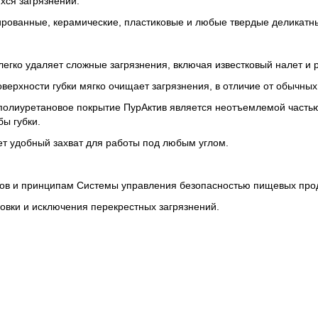
хся загрязнений.
ированные, керамические, пластиковые и любые твердые деликатн
легко удаляет сложные загрязнения, включая известковый налет и 
ерхности губки мягко очищает загрязнения, в отличие от обычных 
лиуретановое покрытие ПурАктив является неотъемлемой частью 
бы губки.
ает удобный захват для работы под любым углом.
ртов и принципам Системы управления безопасностью пищевых про
овки и исключения перекрестных загрязнений.