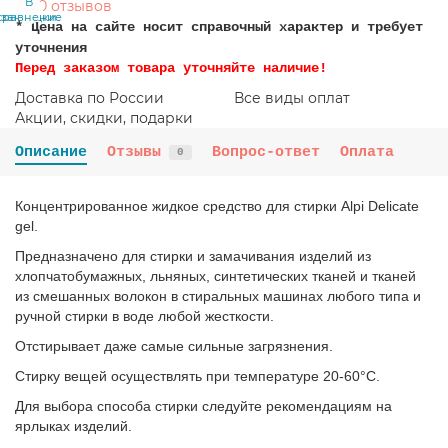
В
В
0 отзывов
сравнение
закладки
* Цена на сайте носит справочный характер и требует
уточнения
Перед заказом товара уточняйте наличие!
Доставка по России
Все виды оплат
Акции, скидки, подарки
Описание
Отзывы
Вопрос-ответ
Оплата
0
Концентрированное жидкое средство для стирки Alpi Delicate
gel.
Предназначено для стирки и замачивания изделий из
хлопчатобумажных, льняных, синтетических тканей и тканей
из смешанных волокон в стиральных машинах любого типа и
ручной стирки в воде любой жесткости.
Отстирывает даже самые сильные загрязнения.
Стирку вещей осуществлять при температуре 20-60°С.
Для выбора способа стирки следуйте рекомендациям на
ярлыках изделий.