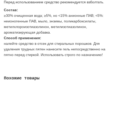
Перед использованием средство рекомендуется взболтать.
Состав:
≥30% очищенная вода; ≥5%, но <15% анионные ПАВ; <5%:
неионогенные ПАВ, мыло, энзимы, поликарбоксилаты,
метилхлороизотиазолинон, метилизотиазолинон,
ароматизирующая добавка.
Способ применения:
налейте средство в отсек для стиральных порошков. Для
удаления трудных пятен нанесите гель непосредственно на
пятно перед стиркой. Использовать строго по назначению!
Похожие товары
Пятновыводитель-отбеливатель G-oxy Action (банка