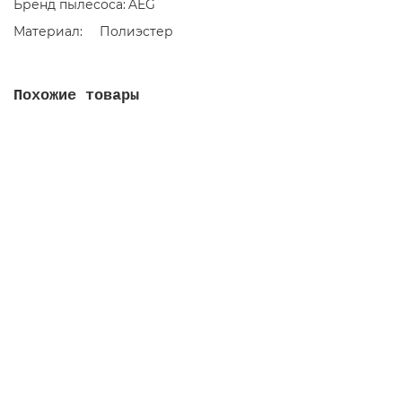
Бренд пылесоса:
AEG
Материал:
Полиэстер
Похожие товары
OZONE microne H-13 HEPA фильтр для пылесоса
468.00 руб.
В корзину
D279025 Фильтр складчатый для пылесосов DeWalt