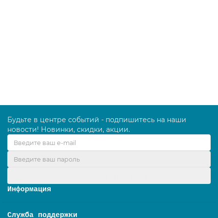
Фильтр складчатый для пылесосов Интерскол
ПУ-20/1000; ПУ-32/1000; ПУ-45/1400 - 1 шт (полиэстер)
2544.00 руб.
В корзину
Будьте в центре событий - подпишитесь на наши
новости! Новинки, скидки, акции.
Оформить подписку
Информация
Служба поддержки