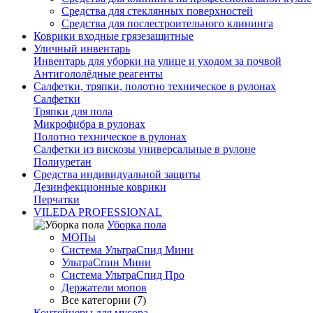
Средства для стеклянных поверхностей
Средства для послестроительного клининга
Коврики входные грязезащитные
Уличный инвентарь
Инвентарь для уборки на улице и уходом за почвой
Антигололёдные реагенты
Салфетки, тряпки, полотно техническое в рулонах
Салфетки
Тряпки для пола
Микрофибра в рулонах
Полотно техническое в рулонах
Салфетки из вискозы универсальные в рулоне
Полиуретан
Средства индивидуальной защиты
Дезинфекционные коврики
Перчатки
VILEDA PROFESSIONAL
Уборка пола
МОПы
Система УльтраСпид Мини
УльтраСпин Мини
Система УльтраСпид Про
Держатели мопов
Все категории (7)
Контейнеры для мусора