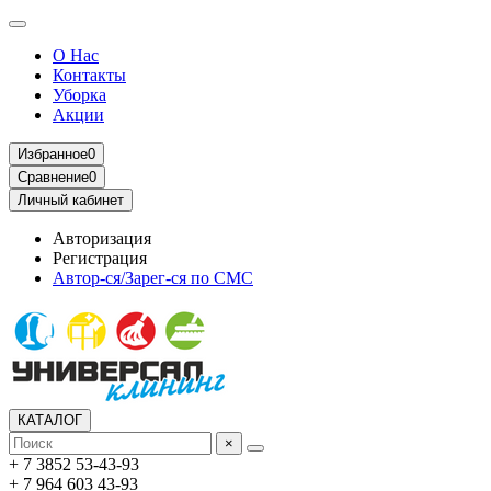
О Нас
Контакты
Уборка
Акции
Избранное
0
Сравнение
0
Личный кабинет
Авторизация
Регистрация
Автор-ся/Зарег-ся по СМС
КАТАЛОГ
×
+ 7 3852 53-43-93
+ 7 964 603 43-93