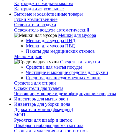
Картриджи с жидким мылом
Картриджи аэрозольные
Бытовые и хозяйственные товары
Губки хозяйственные
Освежители воздуха
Освежитель воздуха автоматический
Мешки для мусора
Мешки для мусора ПНД
Мешки для мусора ПВД
Пакеты для медицинских отходов
Мыло жидкое
Средства для кухни
Средства для мытья посуды
Чистящие и моющие средства для кухни
Средства для посудомоечных машин
Средства для стирки
Освежители для туалета
Чистящие, моющие и дезинфицирующие средства
Инвентарь для мытья окон
Инвентарь для уборки пола
Держатели мопов (флаундер)
МОПы
Рукоятки для швабр и щеток
Швабры и наборы для мытья пола
Сгоны для удаления жидкости с пола