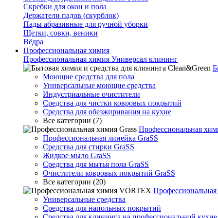
Скребки для окон и пола
Держатели падов (скурблок)
Пады абразивные для ручной уборки
Щетки, совки, веники
Вёдра
Профессиональная химия
Профессиональная химия Универсал клининг
Б
Моющие средства для пола
Универсальные моющие средства
Индустриальные очистители
Средства для чистки ковровых покрытий
Средства для обезжиривания на кухне
Все категории (7)
Профессиональная хими
Профессиональная линейка GraSS
Средства для стирки GraSS
Жидкое мыло GraSS
Средства для мытья пола GraSS
Очистители ковровых покрытий GraSS
Все категории (20)
Профессиональна
Универсальные средства
Средства для напольных покрытий
Средства для клининга на профессиональной кухне