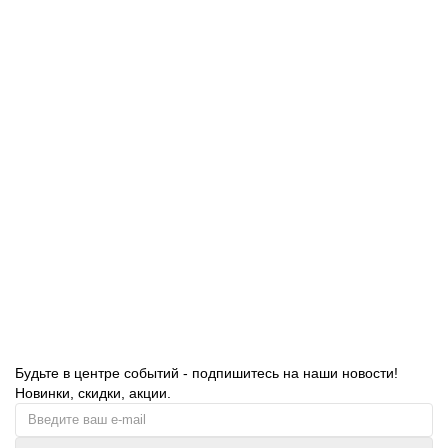
В корзину
Диспенсер для дезинфицирующих средств KSITEX DD-6010,
механический, наливной, белый, 1000 мл
2100.00 руб.
В корзину
Будьте в центре событий - подпишитесь на наши новости!
Новинки, скидки, акции.