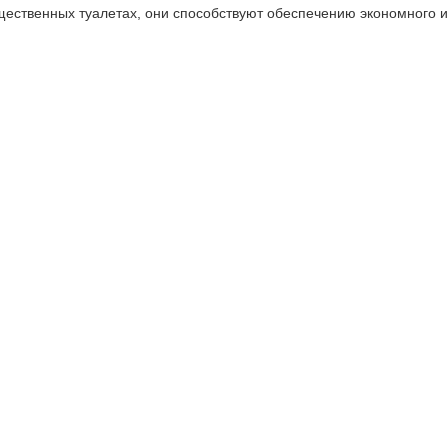
щественных туалетах, они способствуют обеспечению экономного и
стема T4), КОМПЛЕКТ 48 шт., Comfort, 2-слойная, T207 (12708