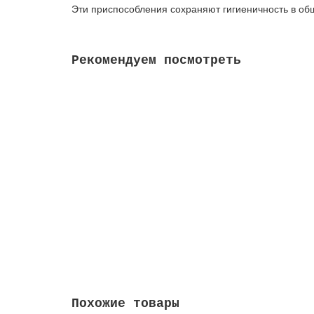
Эти приспособления сохраняют гигиеничность в об
Рекомендуем посмотреть
Бумага туалетная 25 м, VEIRO Professional (Си
1771.00 руб.
В корзину
Похожие товары