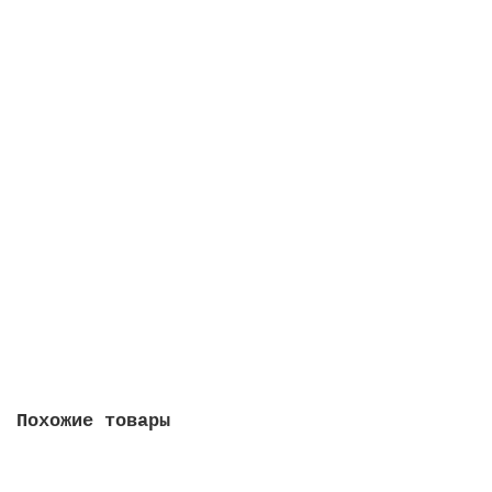
В корзину
Полотенца бумажные 250 шт., LAIMA (H3) UNIVERSAL
WHITE PLUS, 1-слойные, белые, 23х23, V-сложение,
111343
127.00 руб.
В корзину
Похожие товары