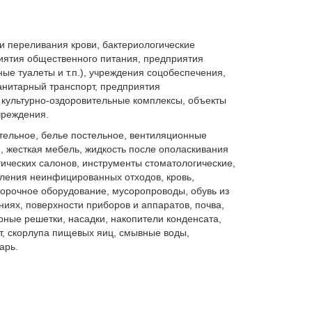
и переливания крови, бактериологические
риятия общественного питания, предприятия
ые туалеты и т.п.), учреждения соцобеспечения,
анитарный транспорт, предприятия
и культурно-оздоровительные комплексы, объекты
чреждения.
ательное, белье постельное, вентиляционные
, жесткая мебель, жидкость после ополаскивания
ических салонов, инструменты стоматологические,
аления неинфицированных отходов, кровь,
борочное оборудование, мусоропроводы, обувь из
иях, поверхности приборов и аппаратов, почва,
ные решетки, насадки, накопители конденсата,
т, скорлупа пищевых яиц, смывные воды,
арь.