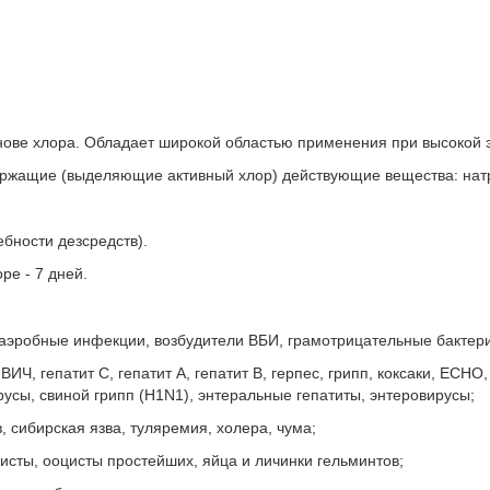
ове хлора. Обладает широкой областью применения при высокой 
держащие (выделяющие активный хлор) действующие вещества: нат
ебности дезсредств).
оре - 7 дней.
, анаэробныe инфекции, возбудители ВБИ, грамотрицательные бакте
ИЧ, гепатит С, гепатит А, гепатит В, герпес, грипп, коксаки, ECH
русы, свиной грипп (H1N1), энтеральные гепатиты, энтеровирусы;
 сибирская язва, туляремия, холера, чума;
исты, ооцисты простейших, яйца и личинки гельминтов;