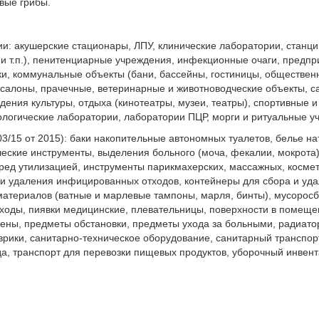
вые грибы.
и: акушерские стационары, ЛПУ, клинические лаборатории, станци
 и т.п.), пенитенциарные учреждения, инфекционные очаги, предп
и, коммунальные объекты (бани, бассейны, гостиницы, общественн
 салоны, прачечные, ветеринарные и животноводческие объекты, с
ения культуры, отдыха (кинотеатры, музеи, театры), спортивные 
ологические лаборатории, лаборатории ПЦР, морги и ритуальные у
3/15 от 2015): баки накопительные автономных туалетов, белье н
ские инструменты, выделения больного (моча, фекалии, мокрота)
ед утилизацией, инструменты парикмахерских, массажных, космет
 и удаления инфицированных отходов, контейнеры для сбора и уд
 материалов (ватные и марлевые тампоны, марля, бинты), мусорос
ходы, пиявки медицинские, плевательницы, поверхности в помещен
ены, предметы обстановки, предметы ухода за больными, радиатор
рики, санитарно-техническое оборудование, санитарный транспор
а, транспорт для перевозки пищевых продуктов, уборочный инвент