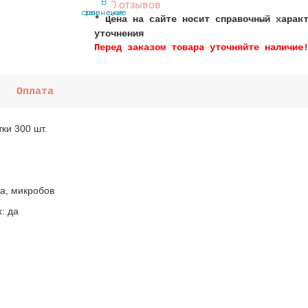
В
В
0 отзывов
сравнение
закладки
* Цена на сайте носит справочный харак
уточнения
Перед заказом товара уточняйте наличие
Оплата
ки 300 шт.
а, микробов
: да