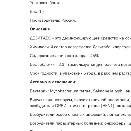
Упаковка: банка
Вес: 1 кг.
Производитель: Россия.
Описание
ДЕЗИТАБС - это дезинфицирующее средство на осн
Химический состав дезсредства Дезитабс: хлорсо
Содержание активного хлора - 45%.
Вес таблетки - 3,3 г (используется для расчета потр
Срок годности: в упаковке - 5 года, в рабочем раств
Активно в отношении:
Бактерии: Mycobacterium terrae, Salmonella typhi
Вирусы: аденовирусы, вирус атипичной пневмонии, В
возбудители ОРВИ, птичьего гриппа (H5N1), ротави
Возбудители особо опасных инфекций: легионеллез,
Возбудители паразитарных болезней: онкосферы, ц