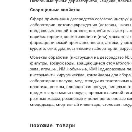
Патогенные грибы: дерматофитон, кандида, плесне
Спороцидные свойств
а.
Сфера применения дезсредства согласно инструкци
лаборатории, детские учреждения (детсады, школы
продовольственной торговли, потребительские рынк
парикмахерские, косметические и (или) массажные
фармацевтической промышленности, аптеки, учрежд
курортологии, диагностические лаборатории, вирус
Объекты обработки (инструкция на дезсредство № 0
фильтры, воздуховоды, вращающиеся стоматологиче
зева, игрушки, ИМН обычные, ИМН одноразовые пер
инструменты хирургические, контейнеры для сбора
лабораторная посуда, мед. отходы из текстильных
пластика, резины, одноразовая посуда, пищевые от
предметы для мытья посуды, предметы личной гиги
рвотные массы, резиновые и полипропиленовые ков
спецодежда, спортивный инвентарь, столовая посуд
Похожие товары