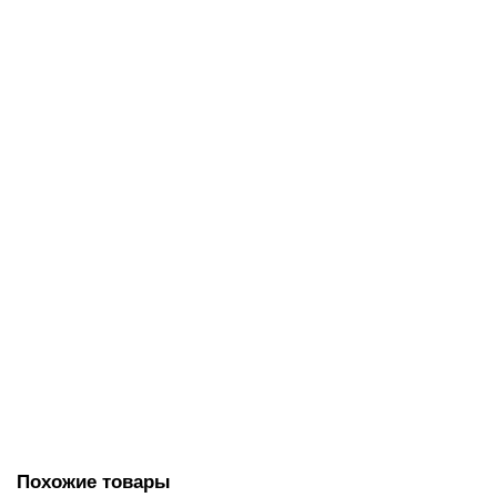
139.00 руб.
В корзину
Бумага туалетная LAIMA UNIVERSAL (Система T2) 1-
слойная 12 рулонов по 200 метров, цвет натуральный,
111334
1207.00 руб.
В корзину
Похожие товары