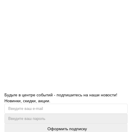
Диспенсер для туалетной бумаги в больших рулонах Ksitex
TH-507B
1375.00 руб.
В корзину
Будьте в центре событий - подпишитесь на наши новости!
Новинки, скидки, акции.
Оформить подписку