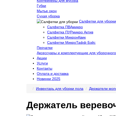
Контейнеры для мусора
Губки
Мытье окон
Сухая уборка
Салфетки для уборки
Салфетка ПВАмикро
Салфетка ПУРмикро Актив
Салфетки МикронКвик
Салфетки МикроТафф Бэйс
Перчатки
Аксессуары и комплектующие для уборочного
Акции
Услуги
Контакты
Оплата и доставка
Новинки 2025
Инвентарь для уборки пола
Держатели моп
Держатель веревоч