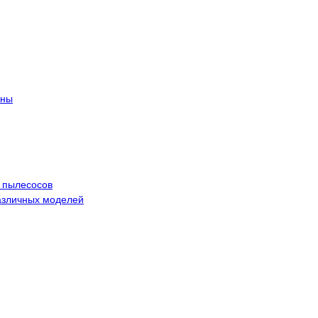
ины
 пылесосов
азличных моделей