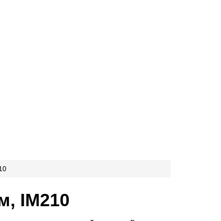
10
м, IM210