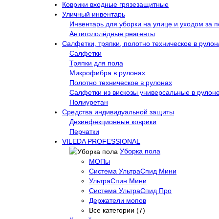
Коврики входные грязезащитные
Уличный инвентарь
Инвентарь для уборки на улице и уходом за 
Антигололёдные реагенты
Салфетки, тряпки, полотно техническое в рулон
Салфетки
Тряпки для пола
Микрофибра в рулонах
Полотно техническое в рулонах
Салфетки из вискозы универсальные в рулон
Полиуретан
Средства индивидуальной защиты
Дезинфекционные коврики
Перчатки
VILEDA PROFESSIONAL
Уборка пола
МОПы
Система УльтраСпид Мини
УльтраСпин Мини
Система УльтраСпид Про
Держатели мопов
Все категории (7)