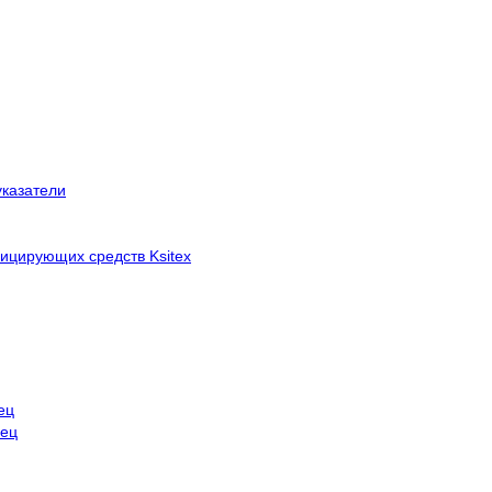
указатели
ицирующих средств Ksitex
ец
нец