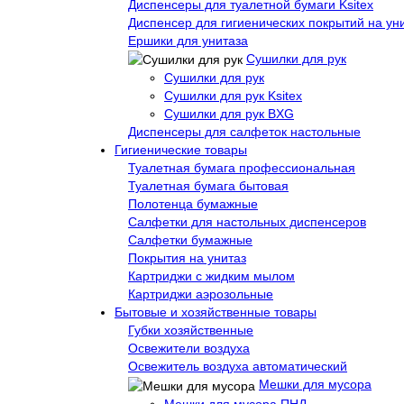
Диспенсеры для туалетной бумаги Ksitex
Диспенсер для гигиенических покрытий на ун
Ершики для унитаза
Сушилки для рук
Сушилки для рук
Сушилки для рук Ksitex
Сушилки для рук BXG
Диспенсеры для салфеток настольные
Гигиенические товары
Туалетная бумага профессиональная
Туалетная бумага бытовая
Полотенца бумажные
Салфетки для настольных диспенсеров
Салфетки бумажные
Покрытия на унитаз
Картриджи с жидким мылом
Картриджи аэрозольные
Бытовые и хозяйственные товары
Губки хозяйственные
Освежители воздуха
Освежитель воздуха автоматический
Мешки для мусора
Мешки для мусора ПНД