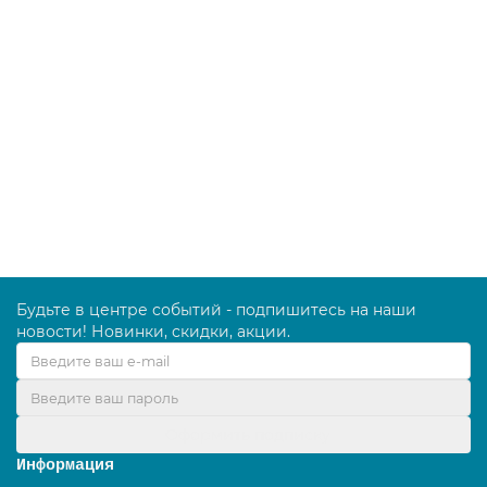
Рамка для мопов Velcro с отверстиями 40х9,5 см,
синяя
0B000887
1586.00 руб.
В корзину
Будьте в центре событий - подпишитесь на наши
новости! Новинки, скидки, акции.
Оформить подписку
Информация