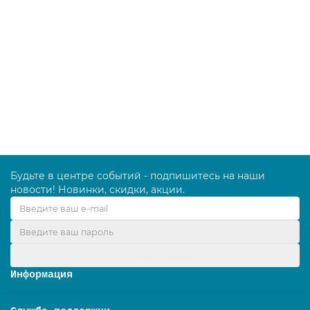
Держатель мопов складной металлический
хромированный, 40х9 см
00000811
1201.00 руб.
В корзину
Будьте в центре событий - подпишитесь на наши
новости! Новинки, скидки, акции.
Оформить подписку
Информация