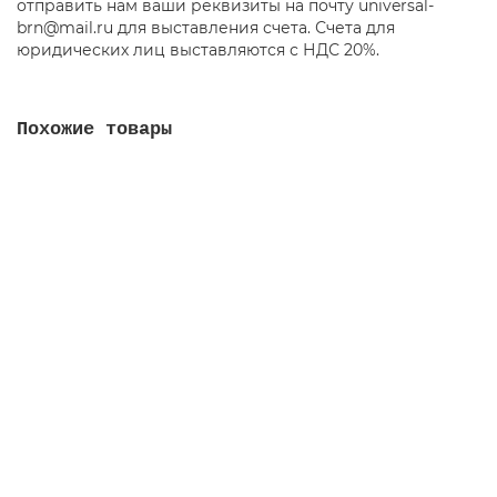
отправить нам ваши реквизиты на почту universal-
brn@mail.ru для выставления счета. Счета для
юридических лиц выставляются с НДС 20%.
Похожие товары
Держатель мопов складной пластиковый с
металлической рамкой, 40х9 см
00000801
530.00 руб.
В корзину