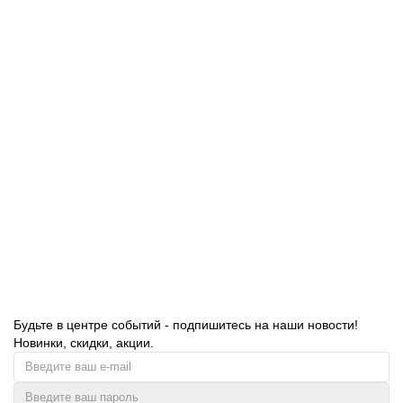
В корзину
Бумага туалетная 200 м, ЛАЙМА (Система T2), 1 слой,
БЕЛАЯ, комплект 12 шт., Классик, 126093
1890.00 руб.
В корзину
Будьте в центре событий - подпишитесь на наши новости!
Новинки, скидки, акции.