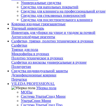
Универсальные средства
Средства для напольных покрытий
Средства для клининга на профессиональной кухне
Средства для стеклянных поверхностей
Средства для послестроительного клининга
Коврики входные грязезащитные
Уличный инвентарь
Инвентарь для уборки на улице и уходом за почвой
Антигололёдные реагенты
Салфетки, тряпки, полотно техническое в рулонах
Салфетки
Тряпки для пола
Микрофибра в рулонах
Полотно техническое в рулонах
Салфетки из вискозы универсальные в рулоне
Полиуретан
Средства индивидуальной защиты
Дезинфекционные коврики
Перчатки
VILEDA PROFESSIONAL
Уборка пола
МОПы
Система УльтраСпид Мини
УльтраСпин Мини
Система УльтраСпид Про